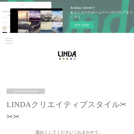
Ameba Owndで
あなただけのホームページやブログをつ
くろう
今すぐ試す
2016.07.22 02:34
LINDAクリエイティブスタイル✂︎
✂︎✂︎
「面白くしてください♡おまかせで」