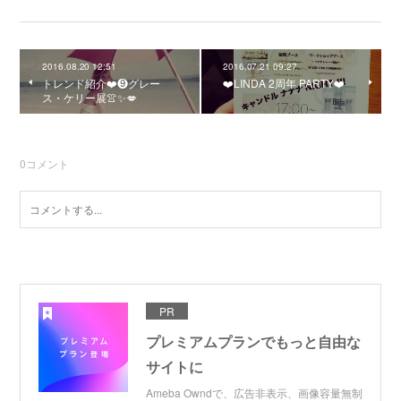
2016.08.20 12:51
2016.07.21 09:27
トレンド紹介❤️❾グレー
❤️LINDA 2周年 PARTY❤️
ス・ケリー展👚✨💋
0
コメント
PR
プレミアムプランでもっと自由な
サイトに
Ameba Owndで、広告非表示、画像容量無制