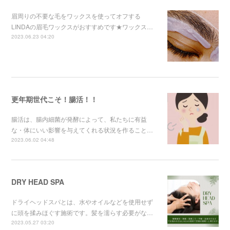
眉周りの不要な毛をワックスを使ってオフする
LINDAの眉毛ワックスがおすすめです★ワックス…
2023.06.23 04:20
更年期世代こそ！腸活！！
腸活は、腸内細菌が発酵によって、私たちに有益
な・体にいい影響を与えてくれる状況を作ること…
2023.06.02 04:48
DRY HEAD SPA
ドライヘッドスパとは、水やオイルなどを使用せず
に頭を揉みほぐす施術です。髪を濡らす必要がな…
2023.05.27 03:20