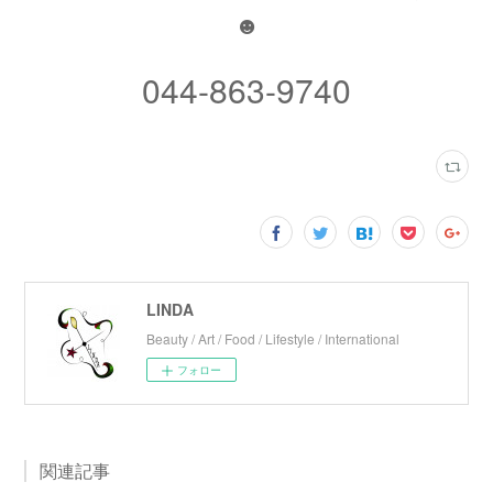
☻
044-863-9740
LINDA
Beauty / Art / Food / Lifestyle / International
フォロー
関連記事