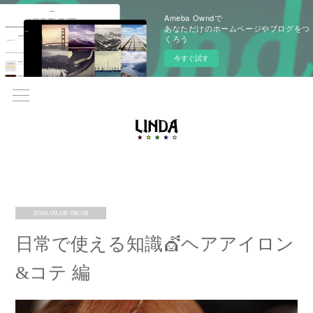
Ameba Owndで
あなただけのホームページやブログをつ
くろう
今すぐ試す
2016.09.08 08:08
日常で使える知識💇ヘアアイロン
&コテ 編