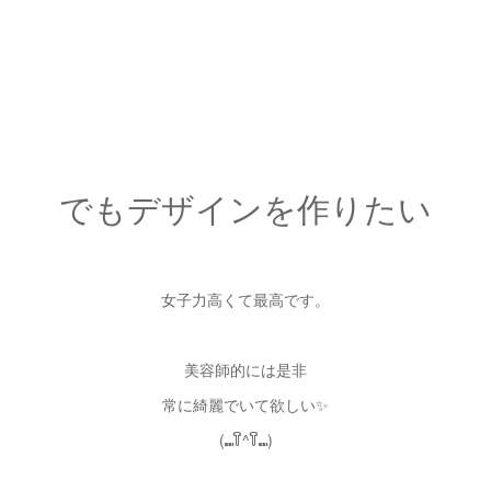
でもデザインを作りたい
女子力高くて最高です。
美容師的には是非
常に綺麗でいて欲しい✨
(⑉꒦ິ^꒦ິ⑉)