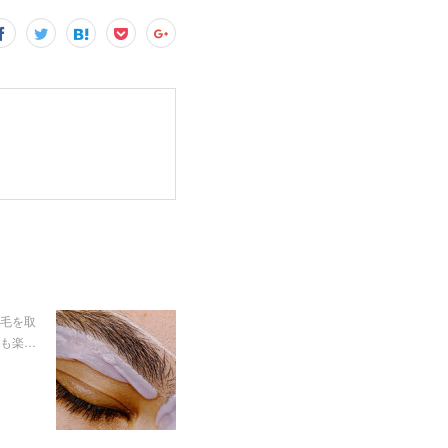
産毛を取
も楽…