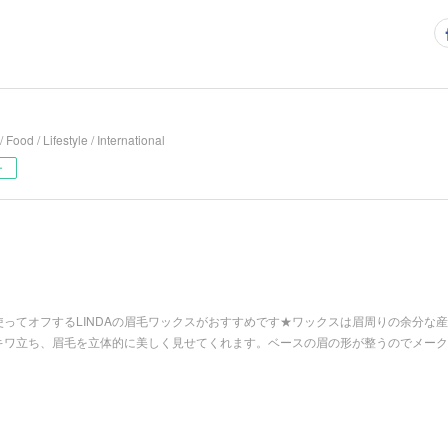
/ Food / Lifestyle / International
ー
ってオフするLINDAの眉毛ワックスがおすすめです★ワックスは眉周りの余分な
キワ立ち、眉毛を立体的に美しく見せてくれます。ベースの眉の形が整うのでメーク