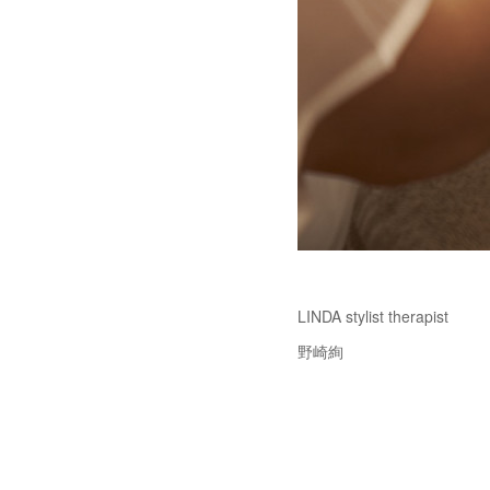
LINDA stylist therapist
野崎絢