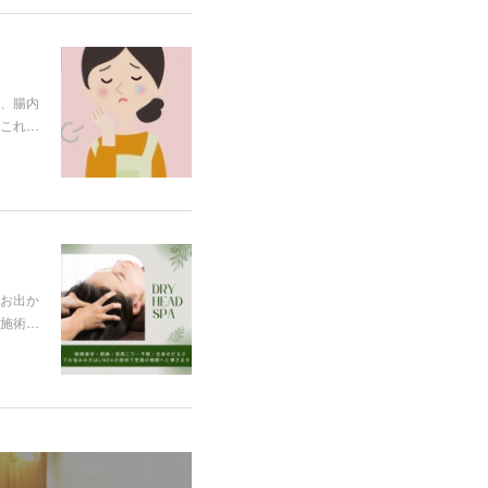
、腸内
これ…
お出か
施術…