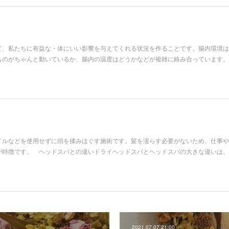
て、私たちに有益な・体にいい影響を与えてくれる状況を作ることです。腸内環境は
ものがちゃんと動いているか、腸内の温度はどうかなどが複雑に絡み合っています。
イルなどを使用せずに頭を揉みほぐす施術です。髪を濡らす必要がないため、仕事や
が特徴です。 ヘッドスパとの違いドライヘッドスパとヘッドスパの大きな違いは、
2021.07.07 21:00