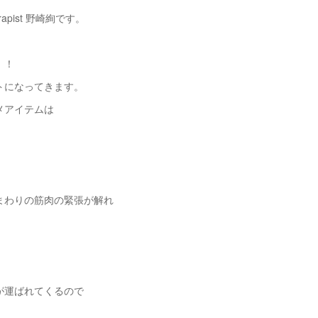
herapist 野崎絢です。
、
！！
トになってきます。
メアイテムは
まわりの筋肉の緊張が解れ
が運ばれてくるので