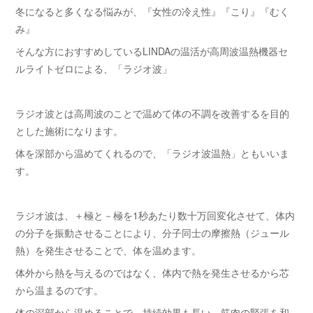
冬になると多くなる悩みが、『女性の冷え性』『こり』『むく
み』
そんな方におすすめしているLINDAの温活が高周波温熱機器セ
ルライトゼロによる、「ラジオ波」
ラジオ波とは高周波のことで温めて体の不調を改善するを目的
とした施術になります。
体を深部から温めてくれるので、「ラジオ波温熱」ともいいま
す。
ラジオ波は、＋極と－極を1秒あたり数十万回変化させて、体内
の分子を振動させることにより、分子同士の摩擦熱（ジュール
熱）を発生させることで、体を温めます。
体外から熱を与えるのではなく、体内で熱を発生させるから芯
から温まるのです。
体の深部から温めることで、持続効果も長い、筋肉の緊張を和