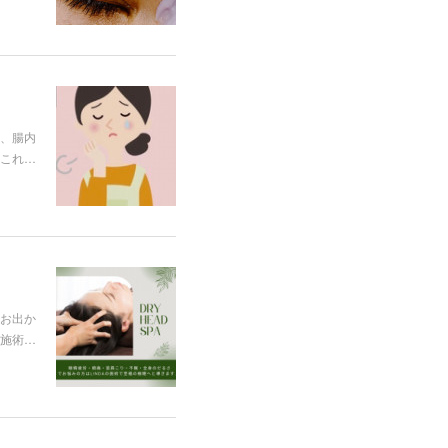
、腸内
これ…
お出か
施術…