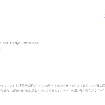
/ Food / Lifestyle / International
ー
ってオフするLINDAの眉毛ワックスがおすすめです★ワックスは眉周りの余分な
キワ立ち、眉毛を立体的に美しく見せてくれます。ベースの眉の形が整うのでメーク