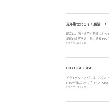
更年期世代こそ！腸活！！
腸活は、腸内細菌が発酵によっ
細菌の食事状態、腸の臓器その
2023.06.02 04:48
DRY HEAD SPA
ドライヘッドスパとは、水やオ
けの合間に気軽に受けられるの
2023.05.27 03:20