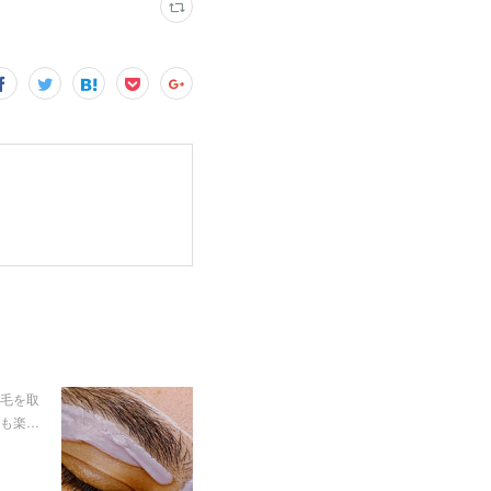
産毛を取
も楽…