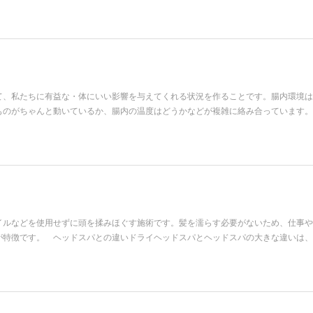
て、私たちに有益な・体にいい影響を与えてくれる状況を作ることです。腸内環境は
ものがちゃんと動いているか、腸内の温度はどうかなどが複雑に絡み合っています。
イルなどを使用せずに頭を揉みほぐす施術です。髪を濡らす必要がないため、仕事や
が特徴です。 ヘッドスパとの違いドライヘッドスパとヘッドスパの大きな違いは、