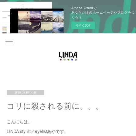
Ameba Owndで
あなただけのホームページやブログをつ
くろう
今すぐ試す
2019.03.19 01:48
コリに殺される前に。。。
こんにちは。
LINDA stylist／eyelistあやです。