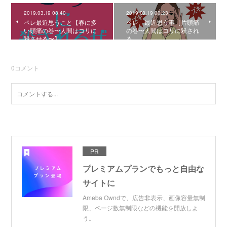
2019.03.19 08:40
2019.03.19 00:23
ペレ最近思うこと【春に多
ペレ、最近思う事［片頭痛
い頭痛の巻〜人間はコリに
の巻〜人間はコリに殺され
殺させる〜】
る
0
コメント
PR
プレミアムプランでもっと自由な
サイトに
Ameba Owndで、広告非表示、画像容量無制
限、ページ数無制限などの機能を開放しよ
う。