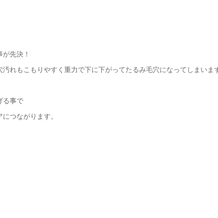
事が先決！
穴汚れもこもりやすく重力で下に下がってたるみ毛穴になってしまいま
げる事で
アにつながります。