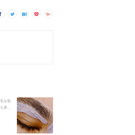
産毛を取
も楽…