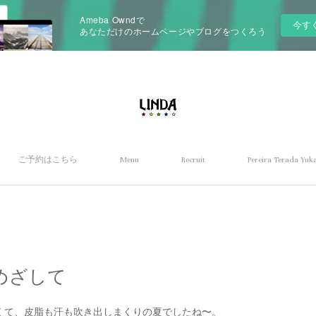
Ameba Owndで
今す
あなただけのホームページやブログをつくろう
ご予約はこちら
Menu
Recruit
Pereira Terada Yuka
めざして
くて、皮脂も汗も吹き出しまくりの夏でしたね〜。