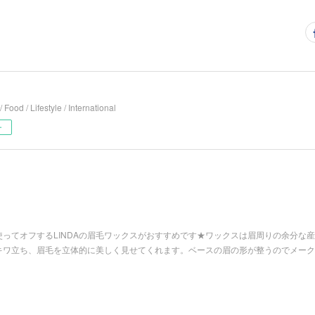
/ Food / Lifestyle / International
ー
ってオフするLINDAの眉毛ワックスがおすすめです★ワックスは眉周りの余分な
キワ立ち、眉毛を立体的に美しく見せてくれます。ベースの眉の形が整うのでメーク