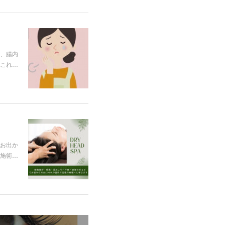
、腸内
これ…
お出か
施術…