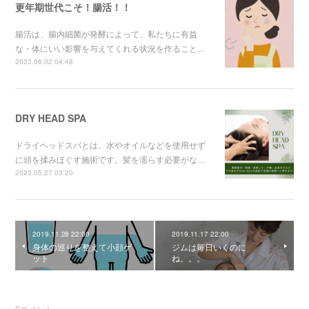
更年期世代こそ！腸活！！
腸活は、腸内細菌が発酵によって、私たちに有益
な・体にいい影響を与えてくれる状況を作ること…
2023.06.02 04:48
DRY HEAD SPA
ドライヘッドスパとは、水やオイルなどを使用せず
に頭を揉みほぐす施術です。髪を濡らす必要がな…
2023.05.27 03:20
2019.11.28 22:00
2019.11.17 22:00
身体の巡りを整えて小顔ゲ
ジムは毎日いくのに
ット
ね。。。
0
コメント