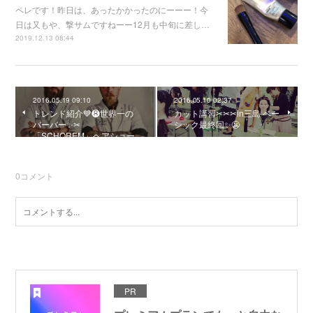
ペレです！昨日は、あったかかったのにーーー！今
日は又もや、撃サムですねーー12月も中旬に差し…
2019.12.13 08:44
2016.05.19 09:10
2016.05.10 02:37
トレンド紹介💙❽世界一の
カット講習✂︎✂︎✂︎in三島 ベー
バーバー✨✂︎
シック最終回✨😬
「SCHOREM」ヘアショー
0
コメント
PR