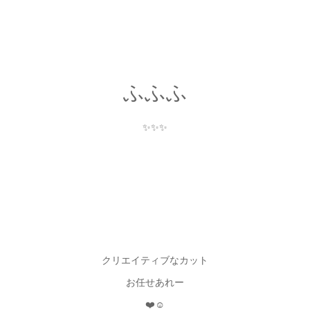
ふふふ
✨✨✨
クリエイティブなカット
お任せあれー
❤️☺️