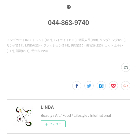
☻
044-863-9740
メンズカット
(
69
)
トレンド
(
187
)
ハイライト
(
193
)
外国人風
(
199
)
リンダリンダ
(
220
)
リンダ
(
221
)
LINDA
(
224
)
ファッション
(
218
)
美容
(
226
)
美容室
(
223
)
カット上手い
(
217
)
話題
(
221
)
元住吉
(
223
)
LINDA
Beauty / Art / Food / Lifestyle / International
フォロー