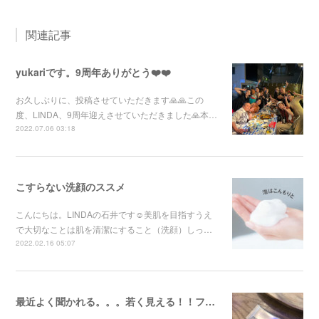
関連記事
yukariです。9周年ありがとう❤️❤️
お久しぶりに、投稿させていただきます🙏🙏この
度、LINDA、9周年迎えさせていただきました🙏本…
2022.07.06 03:18
こすらない洗顔のススメ
こんにちは。LINDAの石井です☺︎美肌を目指すうえ
で大切なことは肌を清潔にすること（洗顔）しっ…
2022.02.16 05:07
最近よく聞かれる。。。若く見える！！ファンデーションの選び方