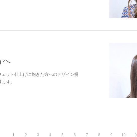
方へ
a.黒髪×ウェット仕上げに飽きた方へのデザイン提
ります。
1
2
3
4
5
6
7
8
9
10