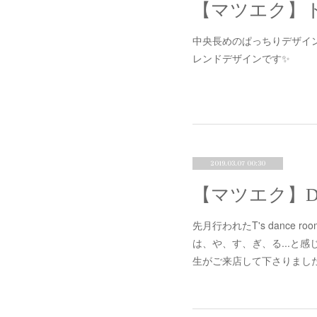
【マツエク】
中央長めのぱっちりデザイ
レンドデザインです✨
2019.03.07 00:30
先月行われたT's dance 
は、や、す、ぎ、る...と感じ
生がご来店して下さりました