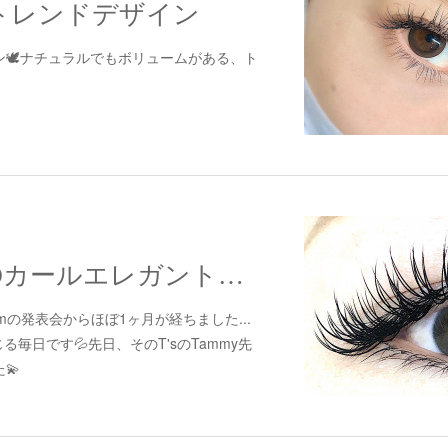
トレンドデザイン
ン🕊ナチュラルでもボリュームがある、ト
【マツエク】Dカールエレガントデザイン
roomの発表会からほぼ1ヶ月が経ちました...
る毎日です💦先日、そのT'sのTammy先
💫