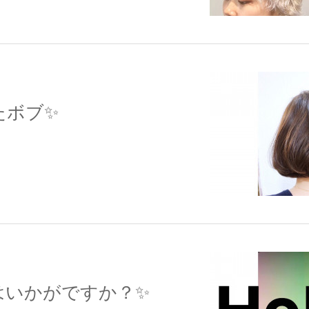
たボブ✨
はいかがですか？✨