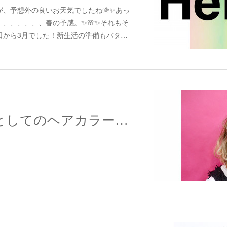
、予想外の良いお天気でしたね🌞✨あっ
、、、、、、春の予感。✨🌸✨それもそ
日から3月でした！新生活の準備もバタ…
アクセサリーとしてのヘアカラー提案