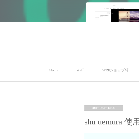
Home
staff
WEBショップ🛒
2017.07.17 12:02
shu uemu