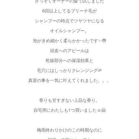
さっそくオーナーの髪で試しました
6回以上してるブリーチ毛が
シャンプーの時点でツヤツヤになる
オイルシャンプー。
泡がきめ細かく柔らかかったです✨😳
頭皮へのアピールは
乾燥部分への保湿効果と
毛穴にはしっかりクレンジング🌱
真逆の事を一気に叶えてくれました。。。
香りも甘すぎない上品な香り。
自宅用にわたしも1つ買いました☺️🤗
梅雨終わりかけのこの時期なのに