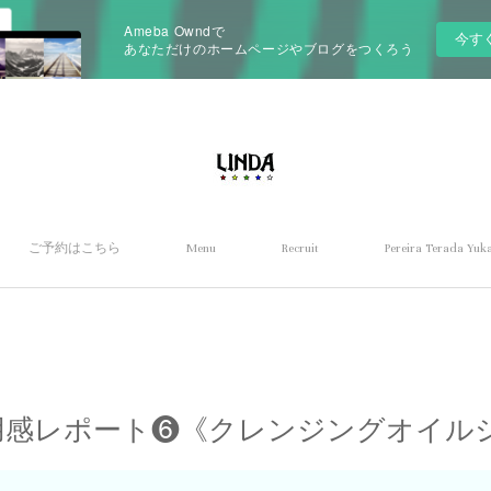
Ameba Owndで
今す
あなただけのホームページやブログをつくろう
ご予約はこちら
Menu
Recruit
Pereira Terada Yuka
ra 使用感レポート❻《クレンジングオイ