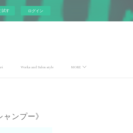
ぐ試す
ログイン
ri
Works and Salon style
MORE
ルシャンプー》