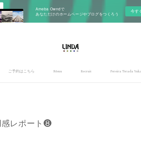
Ameba Owndで
今す
あなただけのホームページやブログをつくろう
ご予約はこちら
Menu
Recruit
Pereira Terada Yuka
a 使用感レポート❽