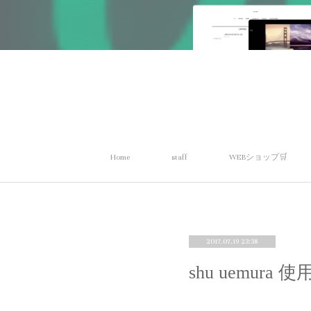
Home
staff
WEBショップ🛒
2017.07.19 23:38
shu uemur