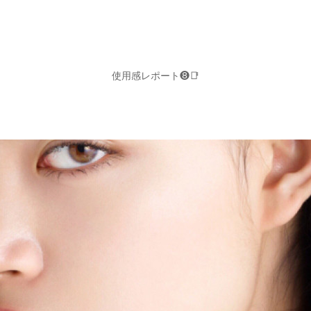
使用感レポート❽📑