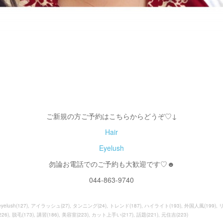
ご新規の方ご予約はこちらからどうぞ♡↓
Hair
Eyelush
勿論お電話でのご予約も大歓迎です♡☻
044-863-9740
eyelush
(
127
)
アイラッシュ
(
27
)
タンニング
(
24
)
トレンド
(
187
)
ハイライト
(
193
)
外国人風
(
199
)
226
)
脱毛
(
173
)
講習
(
186
)
美容室
(
223
)
カット上手い
(
217
)
話題
(
221
)
元住吉
(
223
)