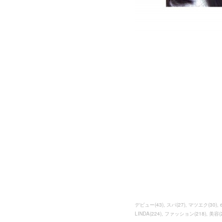
デビュー
(
43
)
スパ
(
27
)
マツエク
(
30
)
LINDA
(
224
)
ファッション
(
218
)
美容
(