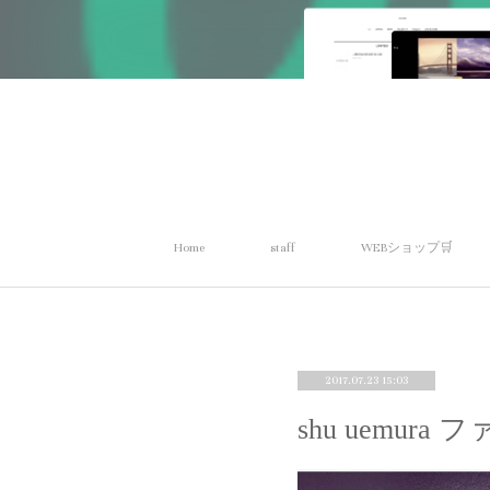
Home
staff
WEBショップ🛒
2017.07.23 15:03
shu uemu