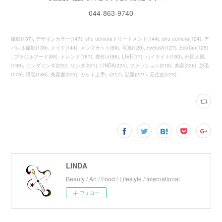
044-863-9740
撮影
(
137
)
デザインカラー
(
147
)
shu uemuraトリートメント
(
144
)
shu uemura
(
124
)
ア
パレル撮影
(
139
)
メイク
(
144
)
メンズカット
(
69
)
写真
(
120
)
eyelush
(
127
)
EcoTan
(
125
)
ブラジルフード
(
95
)
トレンド
(
187
)
着付け
(
96
)
LIVE
(
17
)
ハイライト
(
193
)
外国人風
(
199
)
リンダリンダ
(
220
)
リンダ
(
221
)
LINDA
(
224
)
ファッション
(
218
)
美容
(
226
)
脱毛
(
173
)
講習
(
186
)
美容室
(
223
)
カット上手い
(
217
)
話題
(
221
)
元住吉
(
223
)
LINDA
Beauty / Art / Food / Lifestyle / International
フォロー