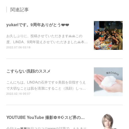
関連記事
yukariです。9周年ありがとう❤️❤️
お久しぶりに、投稿させていただきます🙏🙏この
度、LINDA、9周年迎えさせていただきました🙏本…
2022.07.06 03:18
こすらない洗顔のススメ
こんにちは。LINDAの石井です☺︎美肌を目指すうえ
で大切なことは肌を清潔にすること（洗顔）しっ…
2022.02.16 05:07
YOUTUBE YouTube 撮影🔯✡️☪️スピ界のニューカマー【KIKO】
今日はー🖤🖤毎日コロコロwwwの話題で、もちきり