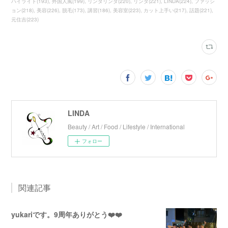
ハイライト
(
193
)
外国人風
(
199
)
リンダリンダ
(
220
)
リンダ
(
221
)
LINDA
(
224
)
ファッシ
ョン
(
218
)
美容
(
226
)
脱毛
(
173
)
講習
(
186
)
美容室
(
223
)
カット上手い
(
217
)
話題
(
221
)
元住吉
(
223
)
LINDA
Beauty / Art / Food / Lifestyle / International
フォロー
関連記事
yukariです。9周年ありがとう❤️❤️