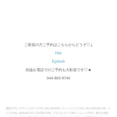
ご新規の方ご予約はこちらからどうぞ♡↓
Hair
Eyelush
勿論お電話でのご予約も大歓迎です♡☻
044-863-9740
撮影
(
137
)
デザインカラー
(
147
)
shu uemuraトリートメント
(
144
)
shu uemura
(
124
)
メ
イク
(
144
)
eyelush
(
127
)
EcoTan
(
125
)
ブラジルフード
(
95
)
トレンド
(
187
)
着付け
(
96
)