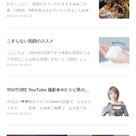
お久しぶりに、投稿させていただきます🙏🙏この
度、LINDA、9周年迎えさせていただきました🙏本…
2022.07.06 03:18
こすらない洗顔のススメ
こんにちは。LINDAの石井です☺︎美肌を目指すうえ
で大切なことは肌を清潔にすること（洗顔）しっ…
2022.02.16 05:07
YOUTUBE YouTube 撮影🔯✡️☪️スピ界のニューカマー【KIKO】
今日はー🖤🖤毎日コロコロwwwの話題で、もちきり
ですが。。。皆様、お身体ご無事で、お元気でお…
2020.07.09 23:21